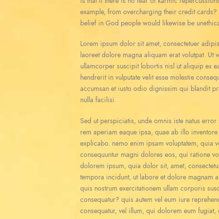
is that if there is no fear of karmic repercussion
example, from overcharging their credit cards? I
belief in God people would likewise be unethica
Lorem ipsum dolor sit amet, consectetuer adipi
laoreet dolore magna aliquam erat volutpat. Ut 
ullamcorper suscipit lobortis nisl ut aliquip e
hendrerit in vulputate velit esse molestie consequa
accumsan et iusto odio dignissim qui blandit pra
nulla facilisi.
Sed ut perspiciatis, unde omnis iste natus erro
rem aperiam eaque ipsa, quae ab illo inventore ve
explicabo. nemo enim ipsam voluptatem, quia volu
consequuntur magni dolores eos, qui ratione vo
dolorem ipsum, quia dolor sit, amet, consectetu
tempora incidunt, ut labore et dolore magnam 
quis nostrum exercitationem ullam corporis susc
consequatur? quis autem vel eum iure reprehender
consequatur, vel illum, qui dolorem eum fugiat, 