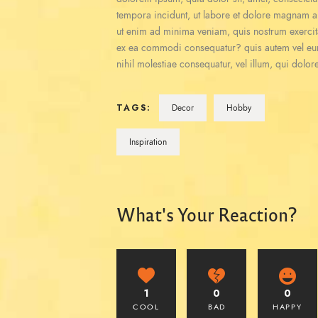
tempora incidunt, ut labore et dolore magnam a
ut enim ad minima veniam, quis nostrum exercita
ex ea commodi consequatur? quis autem vel eum 
nihil molestiae consequatur, vel illum, qui dolo
TAGS:
Decor
Hobby
Inspiration
What's Your Reaction?
1
0
0
COOL
BAD
HAPPY