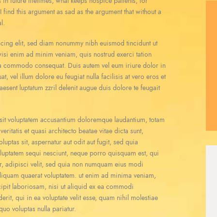
s in future lifetimes, what keeps hospice patients, for
 find this argument as sad as the argument that without a
l.
scing elit, sed diam nonummy nibh euismod tincidunt ut
wisi enim ad minim veniam, quis nostrud exerci tation
x ea commodo consequat. Duis autem vel eum iriure dolor in
t, vel illum dolore eu feugiat nulla facilisis at vero eros et
esent luptatum zzril delenit augue duis dolore te feugait
r sit voluptatem accusantium doloremque laudantium, totam
ritatis et quasi architecto beatae vitae dicta sunt,
ptas sit, aspernatur aut odit aut fugit, sed quia
luptatem sequi nesciunt, neque porro quisquam est, qui
r, adipisci velit, sed quia non numquam eius modi
aliquam quaerat voluptatem. ut enim ad minima veniam,
ipit laboriosam, nisi ut aliquid ex ea commodi
it, qui in ea voluptate velit esse, quam nihil molestiae
quo voluptas nulla pariatur.