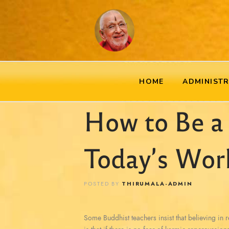
HOME
ADMINIST
How to Be a
Today’s Wor
POSTED BY
THIRUMALA-ADMIN
Some Buddhist teachers insist that believing in re