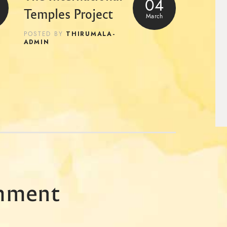
04
Temples Project
March
THIRUMALA-
POSTED BY
ADMIN
mment