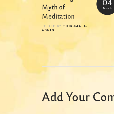
04
Myth of
March
Meditation
THIRUMALA-
POSTED BY
ADMIN
Add Your Co