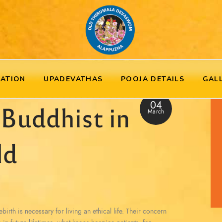
RATION
UPADEVATHAS
POOJA DETAILS
GAL
04
 Buddhist in
March
ld
birth is necessary for living an ethical life. Their concern