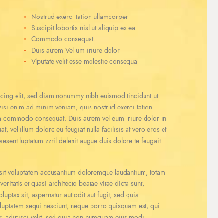
Nostrud exerci tation ullamcorper
Suscipit lobortis nisl ut aliquip ex ea
Commodo consequat.
Duis autem Vel um iriure dolor
Vlputate velit esse molestie consequa
scing elit, sed diam nonummy nibh euismod tincidunt ut
wisi enim ad minim veniam, quis nostrud exerci tation
x ea commodo consequat. Duis autem vel eum iriure dolor in
t, vel illum dolore eu feugiat nulla facilisis at vero eros et
esent luptatum zzril delenit augue duis dolore te feugait
r sit voluptatem accusantium doloremque laudantium, totam
ritatis et quasi architecto beatae vitae dicta sunt,
ptas sit, aspernatur aut odit aut fugit, sed quia
luptatem sequi nesciunt, neque porro quisquam est, qui
r, adipisci velit, sed quia non numquam eius modi