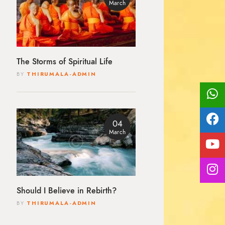
March
The Storms of Spiritual Life
BY
THIRUMALA-ADMIN
04
March
Should I Believe in Rebirth?
BY
THIRUMALA-ADMIN