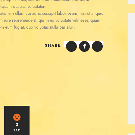
liquam quaerat voluptatem.
tionem ullam corporis suscipit laboriosam, nisi ut aliquid
iure reprehenderit, qui in ea voluptate velit esse, quam
rem eum fugiat, quo voluptas nulla pariatur?
SHARE:
0
SAD