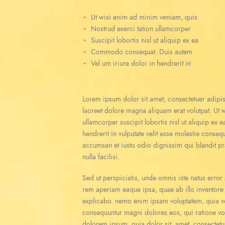
Ut wisi enim ad minim veniam, quis
Nostrud exerci tation ullamcorper
Suscipit lobortis nisl ut aliquip ex ea
Commodo consequat. Duis autem
Vel um iriure dolor in hendrerit in
Lorem ipsum dolor sit amet, consectetuer adipi
laoreet dolore magna aliquam erat volutpat. Ut 
ullamcorper suscipit lobortis nisl ut aliquip e
hendrerit in vulputate velit esse molestie consequa
accumsan et iusto odio dignissim qui blandit pra
nulla facilisi.
Sed ut perspiciatis, unde omnis iste natus erro
rem aperiam eaque ipsa, quae ab illo inventore ve
explicabo. nemo enim ipsam voluptatem, quia volu
consequuntur magni dolores eos, qui ratione vo
dolorem ipsum, quia dolor sit, amet, consectetu